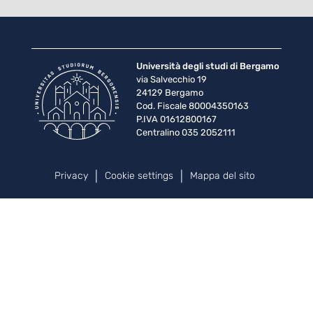
Università degli studi di Bergamo
via Salvecchio 19
24129 Bergamo
Cod. Fiscale 80004350163
P.IVA 01612800167
Centralino 035 2052111
Piè di pagina
Privacy
Cookie settings
Mappa del sito