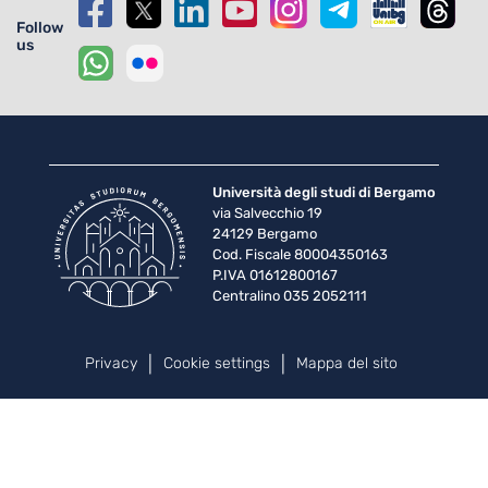
Follow
us
Università degli studi di Bergamo
via Salvecchio 19
24129 Bergamo
Cod. Fiscale 80004350163
P.IVA 01612800167
Centralino 035 2052111
Piè di pagina
Privacy
Cookie settings
Mappa del sito